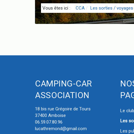
Vous êtes ici :
CCA
Les sorties / voyages
CAMPING-CAR
NO
ASSOCIATION
PA
18 bis rue Grégoire de Tours
Le clu
37400 Amboise
Les so
06.59.07.80.96
lucathremond@gmail.com
Les pu