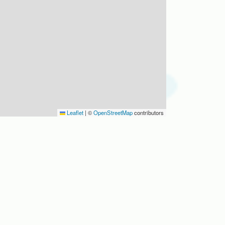
Leaflet
|
©
OpenStreetMap
contributors