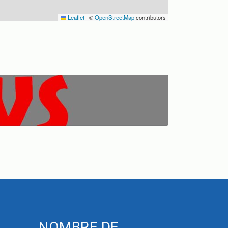
Leaflet
|
©
OpenStreetMap
contributors
NOMBRE DE