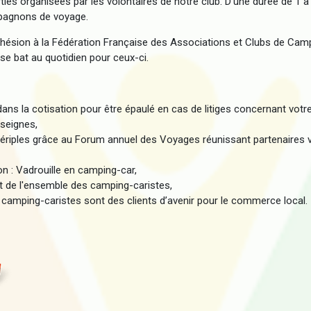
ies organisées par les volontaires de notre club. D'une durée de 1 à
ompagnons de voyage.
dhésion à la Fédération Française des Associations et Clubs de Cam
se bat au quotidien pour ceux-ci.
ans la cotisation pour être épaulé en cas de litiges concernant votr
seignes,
 périples grâce au Forum annuel des Voyages réunissant partenaires
on : Vadrouille en camping-car,
rêt de l'ensemble des camping-caristes,
 camping-caristes sont des clients d’avenir pour le commerce local.