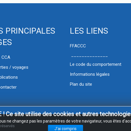
S PRINCIPALES
LES LIENS
GES
FFACCC
______________
b CCA
Le code du comportement
rties / voyages
Informations légales
blications
Plan du site
ontacter
Ce site utilise des cookies et autres technologies
vous ne changez pas les paramètres de votre navigateur, vous êtes d'acc
 réservés
J'ai compris