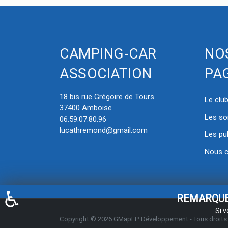
CAMPING-CAR
NO
ASSOCIATION
PA
18 bis rue Grégoire de Tours
Le clu
37400 Amboise
Les so
06.59.07.80.96
lucathremond@gmail.com
Les pu
Nous c
♿
REMARQUE ! 
Si 
Copyright © 2026
GMapFP Développement
- Tous droits