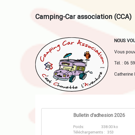
Camping-Car association (CCA)
NOUS VOU
Vous pouve
Tél. : 06 5
Catherin
Bulletin d'adhesion 2026
Poids:
338.00 ko
PDF
Téléchargements :
353